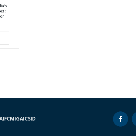
dia's
es :
ion
A
IFC
MIGA
ICSID