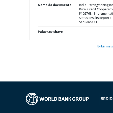
Nome do documento
India - Strengthening In
Rural Credit Cooperativ
P102768 - Implementat
Status Results Report :
Sequence 11
Palavras-chave
Exibir mais
IBRD
ID