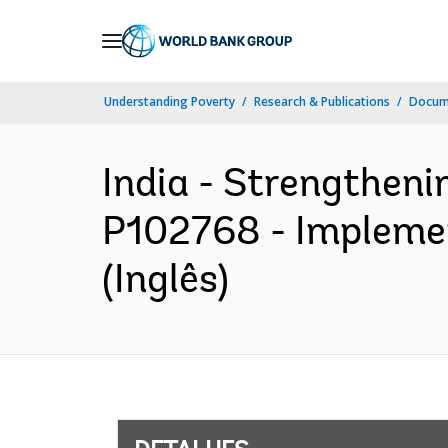
Skip
to
Main
Understanding Poverty
Research & Publications
Docume
Navigation
India - Strengthenin
P102768 - Implemen
(Inglês)