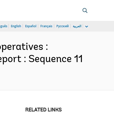
uguês
English
Español
Français
Русский
العربية
peratives :
port : Sequence 11
RELATED LINKS