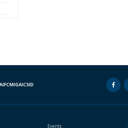
A
IFC
MIGA
ICSID
Events