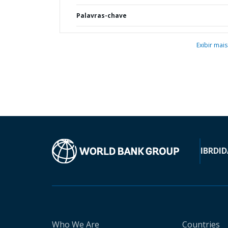
Palavras-chave
Exibir mais
IBRD
ID
Who We Are
Countries