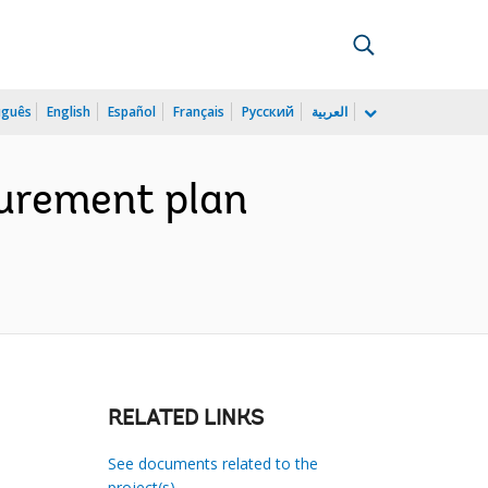
uguês
English
Español
Français
Русский
العربية
ocurement plan
RELATED LINKS
See documents related to the
project(s)