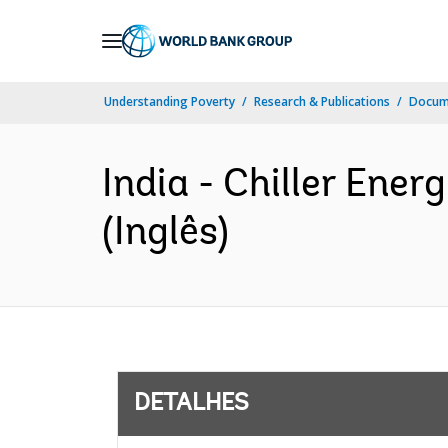
Skip
to
Main
Understanding Poverty
Research & Publications
Docume
Navigation
India - Chiller Ener
(Inglês)
DETALHES