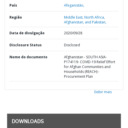
País
Afeganistão,
Região
Middle East, North Africa,
Afghanistan, and Pakistan,
Data de divulgação
2020/09/28
Disclosure Status
Disclosed
Nome do documento
Afghanistan - SOUTH ASIA-
P174119- COVID-19 Relief Effort
for Afghan Communities and
Households (REACH) -
Procurement Plan
Exibir mais
DOWNLOADS