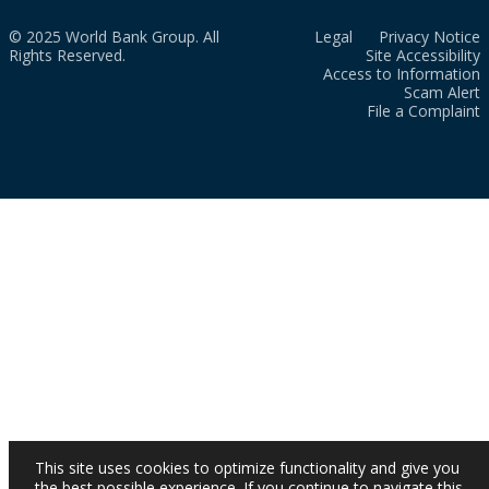
© 2025 World Bank Group. All
Legal
Privacy Notice
Rights Reserved.
Site Accessibility
Access to Information
Scam Alert
File a Complaint
This site uses cookies to optimize functionality and give you
the best possible experience. If you continue to navigate this