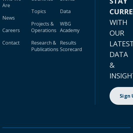
STAY
Are
CURR
Topics
Data
News
WITH
Projects &
WBG
Careers
Operations
Academy
OUR
LATES
Contact
Research &
Results
Publications
Scorecard
DATA
&
INSIGH
Sign