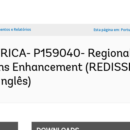
ntos e Relatórios
Esta página em:
Port
FRICA- P159040- Regiona
ms Enhancement (REDISSE)
nglês)