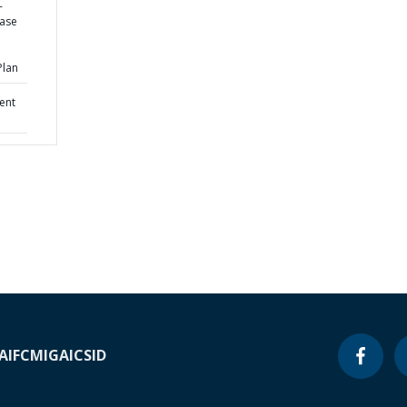
-
ease
Plan
ent
A
IFC
MIGA
ICSID