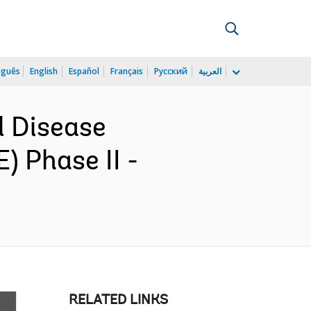
uguês
English
Español
Français
Русский
العربية
l Disease
 Phase II -
RELATED LINKS