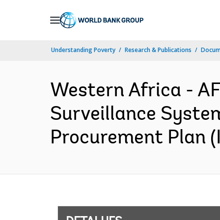
Skip
to
Main
Understanding Poverty
Research & Publications
Docume
Navigation
Western Africa - A
Surveillance Syste
Procurement Plan (I