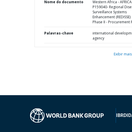
Nome do documento
Western Africa - AFRICA
P159040- Regional Dis
Surveillance Systems
Enhancement (REDISSE)
Phase II - Procurement 
Palavras-chave
international developm
agency
Exibir mais
IBRD
ID