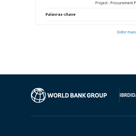
Project - Procurement P
Palavras-chave
Exibir mais
IBRD
ID