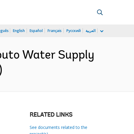
uguês
English
Español
Français
Русский
العربية
uto Water Supply
)
RELATED LINKS
See documents related to the
project(s)