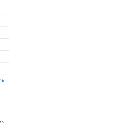
rica,
uto
n