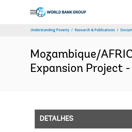
Skip
to
Main
Understanding Poverty
Research & Publications
Docume
Navigation
Mozambique/AFRICA
Expansion Project -
DETALHES