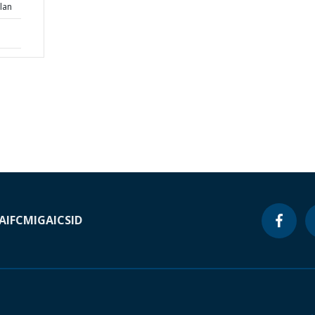
lan
A
IFC
MIGA
ICSID