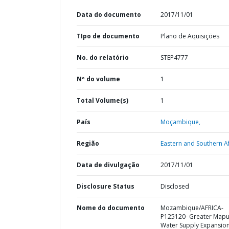
Data do documento
2017/11/01
TIpo de documento
Plano de Aquisições
No. do relatório
STEP4777
Nº do volume
1
Total Volume(s)
1
País
Moçambique,
Região
Eastern and Southern Af
Data de divulgação
2017/11/01
Disclosure Status
Disclosed
Nome do documento
Mozambique/AFRICA-
P125120- Greater Map
Water Supply Expansio