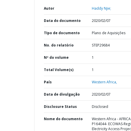
Autor
Haddy Njie;
Data do documento
2020/02/07
TIpo de documento
Plano de Aquisições
No. do relatório
STEP29684
Nº do volume
1
Total Volume(s)
1
País
Western Africa,
Data de divulgação
2020/02/07
Disclosure Status
Disclosed
Nome do documento
Western Africa - AFRICA
P164044- ECOWAS-Regi
Electricity Access Projec