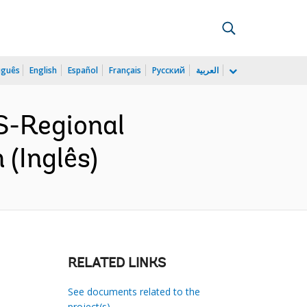
uguês
English
Español
Français
Русский
العربية
S-Regional
 (Inglês)
RELATED LINKS
See documents related to the
project(s)