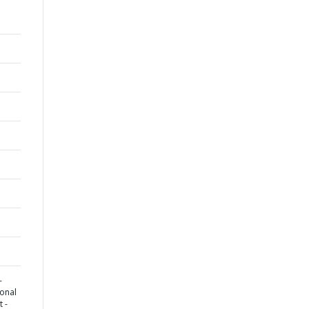
-
onal
t -