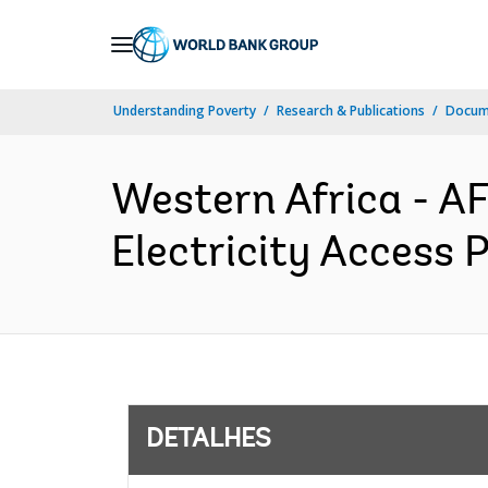
Skip
to
Main
Understanding Poverty
Research & Publications
Docume
Navigation
Western Africa - 
Electricity Access 
DETALHES