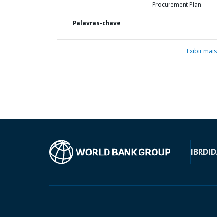
Procurement Plan
Palavras-chave
Exibir mais
IBRD
ID