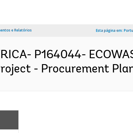
ntos e Relatórios
Esta página em:
Port
AFRICA- P164044- ECOWA
Project - Procurement Plan