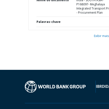
Nome do documento
India - SOUTH ASIA-
P168097- Meghalaya
Integrated Transport Pr
- Procurement Plan
Palavras-chave
Exibir mais
IBRD
ID