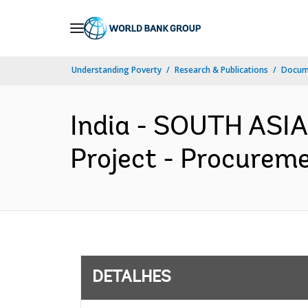
Skip
to
Main
Understanding Poverty
Research & Publications
Docume
Navigation
India - SOUTH ASIA
Project - Procureme
DETALHES