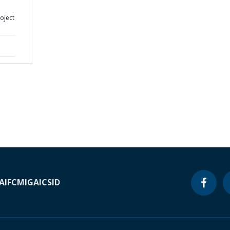
oject
A
IFC
MIGA
ICSID