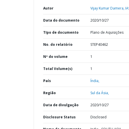
Autor
Vijay Kumar Damera, IA
Data do documento
2020/10/27
TIpo de documento
Plano de Aquisições
No. do relatório
STEP40462
Nº do volume
1
Total Volume(s)
1
País
Índia,
Região
Sul da Ásia,
Data de divulgação
2020/10/27
Disclosure Status
Disclosed