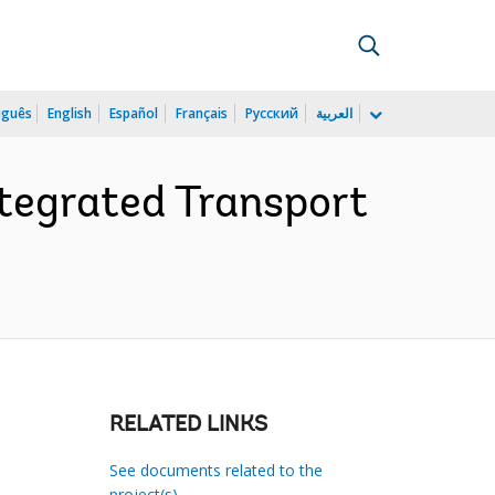
uguês
English
Español
Français
Русский
العربية
tegrated Transport
RELATED LINKS
See documents related to the
project(s)