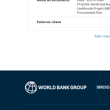
Nome do documento
India - SOUTH ASIA-
P102330- North East Ru
Livelihoods Project (NER
Procurement Plan
Palavras-chave
Exibir mais
IBRD
ID