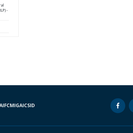
ral
LP) -
A
IFC
MIGA
ICSID