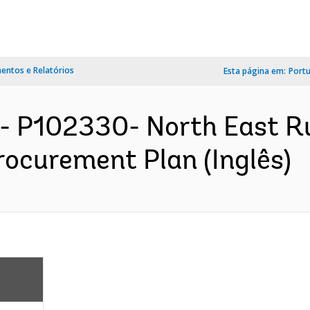
ntos e Relatórios
Esta página em:
Port
- P102330- North East Ru
rocurement Plan (Inglês)