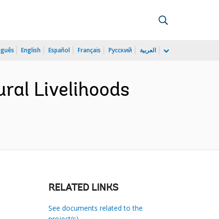
uguês
English
Español
Français
Русский
العربية
ral Livelihoods
RELATED LINKS
See documents related to the
project(s)