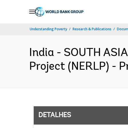
Skip
to
Main
Understanding Poverty
Research & Publications
Docume
Navigation
India - SOUTH ASIA
Project (NERLP) - P
DETALHES