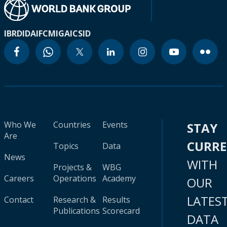
IBRD
IDA
IFC
MIGA
ICSID
Who We
Countries
Events
STAY
Are
CURR
Topics
Data
News
WITH
Projects &
WBG
Careers
Operations
Academy
OUR
LATES
Contact
Research &
Results
Publications
Scorecard
DATA