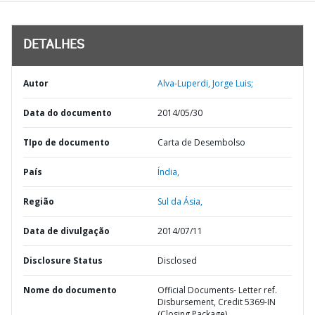
DETALHES
Autor
Alva-Luperdi, Jorge Luis;
Data do documento
2014/05/30
TIpo de documento
Carta de Desembolso
País
Índia,
Região
Sul da Ásia,
Data de divulgação
2014/07/11
Disclosure Status
Disclosed
Nome do documento
Official Documents- Letter ref.
Disbursement, Credit 5369-IN
(Closing Package)