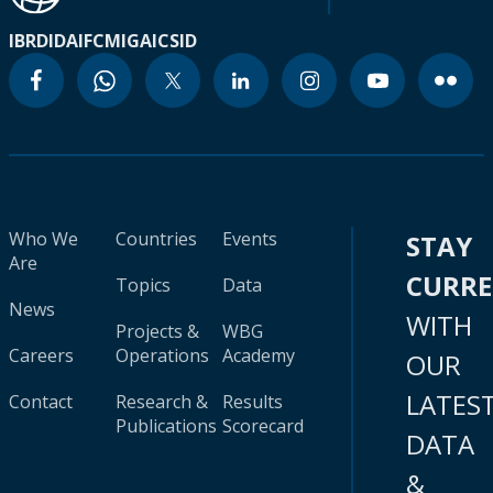
IBRD
IDA
IFC
MIGA
ICSID
Who We
Countries
Events
STAY
Are
CURR
Topics
Data
News
WITH
Projects &
WBG
Careers
Operations
Academy
OUR
LATES
Contact
Research &
Results
Publications
Scorecard
DATA
&