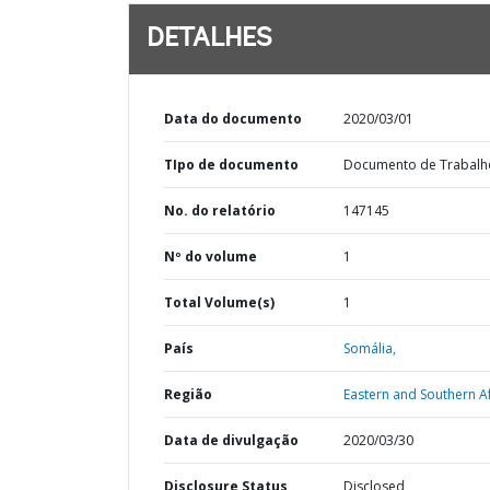
DETALHES
Data do documento
2020/03/01
TIpo de documento
Documento de Trabalh
No. do relatório
147145
Nº do volume
1
Total Volume(s)
1
País
Somália,
Região
Eastern and Southern Af
Data de divulgação
2020/03/30
Disclosure Status
Disclosed