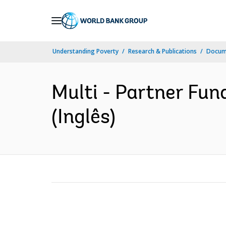
Skip
to
Main
Understanding Poverty
Research & Publications
Docume
Navigation
Multi - Partner Fun
(Inglês)