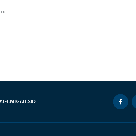
ject
A
IFC
MIGA
ICSID