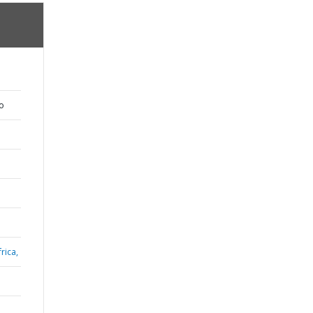
o
rica,