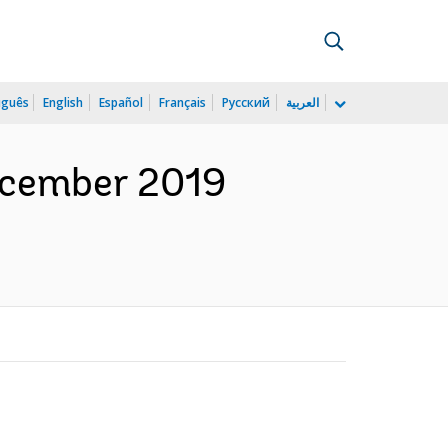
uguês
English
Español
Français
Русский
العربية
December 2019