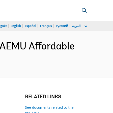
uguês
English
Español
Français
Русский
العربية
AEMU Affordable
RELATED LINKS
See documents related to the
project(s)