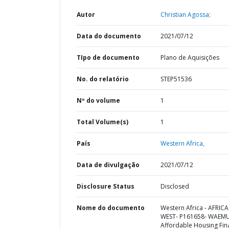
Autor
Christian Agossa;
Data do documento
2021/07/12
TIpo de documento
Plano de Aquisições
No. do relatório
STEP51536
Nº do volume
1
Total Volume(s)
1
País
Western Africa,
Data de divulgação
2021/07/12
Disclosure Status
Disclosed
Nome do documento
Western Africa - AFRICA
WEST- P161658- WAEM
Affordable Housing Fin