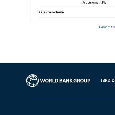
- Procurement Plan
Palavras-chave
Exibir mais
IBRD
ID