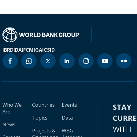
IBRD
IDA
IFC
MIGA
ICSID
Who We
Countries
Events
STAY
Are
CURR
Topics
Data
News
WITH
Projects &
WBG