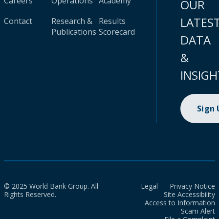
Careers
Operations
Academy
OUR
LATES
Contact
Research &
Results
Publications
Scorecard
DATA
&
INSIGH
Sign
© 2025 World Bank Group. All
Legal
Privacy Notice
Rights Reserved.
Site Accessibility
Access to Information
Scam Alert