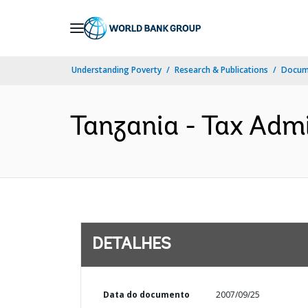
Skip
to
Main
Understanding Poverty
Research & Publications
Docume
Navigation
Tanzania - Tax Admin
DETALHES
Data do documento
2007/09/25