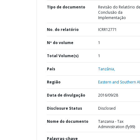
TIpo de documento
Revisão do Relatório d
Conclusão da
Implementação
No. do relatório
ICRR12771
Nº do volume
1
Total Volume(s)
1
País
Tanzânia,
Região
Eastern and Southern Af
Data de divulgação
2016/09/28
Disclosure Status
Disclosed
Nome do documento
Tanzania - Tax
Administration (fy99)
Palavras-chave