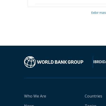
Exibir mais
IBRD
ID
Who We Are
Countries