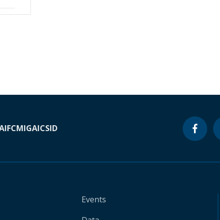
A
IFC
MIGA
ICSID
Events