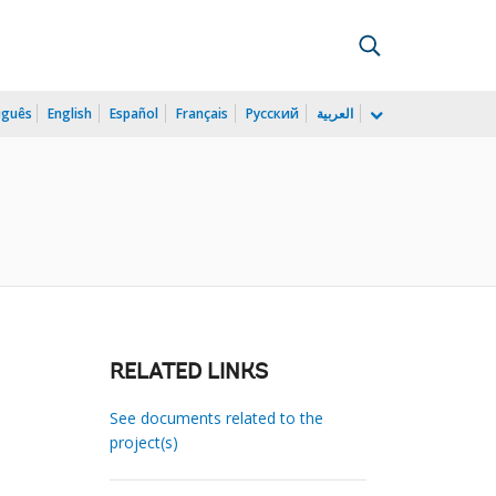
uguês
English
Español
Français
Русский
العربية
RELATED LINKS
See documents related to the
project(s)