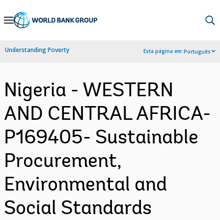
Skip
to
Main
Understanding Poverty
Esta página em:
Português
Navigation
Nigeria - WESTERN
AND CENTRAL AFRICA-
P169405- Sustainable
Procurement,
Environmental and
Social Standards