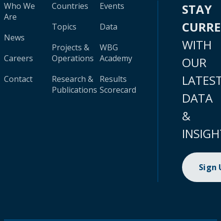
Who We
Countries
Events
STAY
Are
CURR
Topics
Data
News
WITH
Projects &
WBG
Careers
Operations
Academy
OUR
LATES
Contact
Research &
Results
Publications
Scorecard
DATA
&
INSIGH
Sign