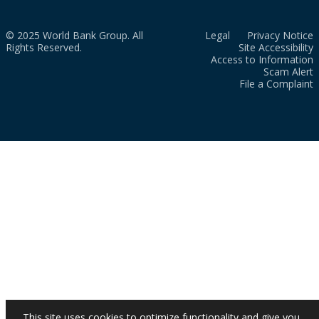
© 2025 World Bank Group. All
Legal
Privacy Notice
Rights Reserved.
Site Accessibility
Access to Information
Scam Alert
File a Complaint
This site uses cookies to optimize functionality and give you