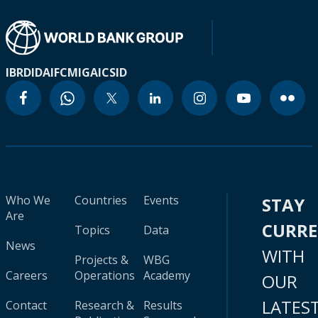
IBRD
IDA
IFC
MIGA
ICSID
Who We
Countries
Events
STAY
Are
CURR
Topics
Data
News
WITH
Projects &
WBG
Careers
Operations
Academy
OUR
LATES
Contact
Research &
Results