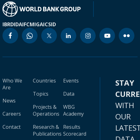
IBRD
IDA
IFC
MIGA
ICSID
Who We
Countries
Events
STAY
Are
CURR
Topics
Data
News
WITH
Projects &
WBG
Careers
Operations
Academy
OUR
LATES
Contact
Research &
Results
Publications
Scorecard
DATA