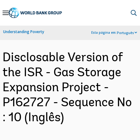
Skip
to
Main
Understanding Poverty
Esta página em:
Português
Navigation
Disclosable Version of
the ISR - Gas Storage
Expansion Project -
P162727 - Sequence No
: 10 (Inglês)