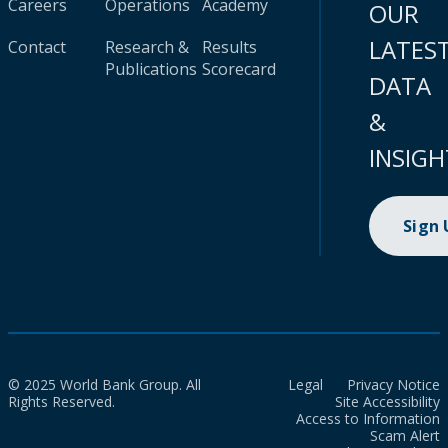
Careers
Operations
Academy
OUR
LATES
Contact
Research &
Results
Publications
Scorecard
DATA
&
INSIGH
Sign
© 2025 World Bank Group. All
Legal
Privacy Notice
Rights Reserved.
Site Accessibility
Access to Information
Scam Alert