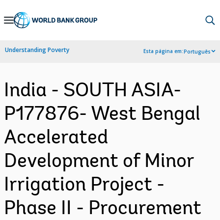
Skip
to
Main
Understanding Poverty
Esta página em:
Português
Navigation
India - SOUTH ASIA-
P177876- West Bengal
Accelerated
Development of Minor
Irrigation Project -
Phase II - Procurement