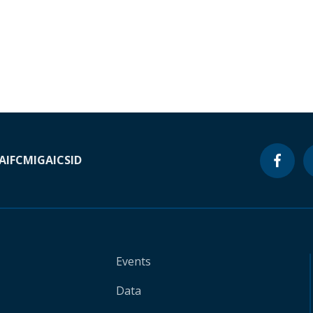
A
IFC
MIGA
ICSID
Events
Data