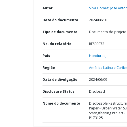
Autor
Silva Gomez, Jose Anton
Data do documento
2024/06/10
TIpo de documento
Documento do projeto
No. do relatório
RES00072
País
Honduras,
Região
América Latina e Caribe
Data de divulgação
2024/06/09
Disclosure Status
Disclosed
Nome do documento
Disclosable Restructuri
Paper - Urban Water Su
Strengthening Project -
P173125