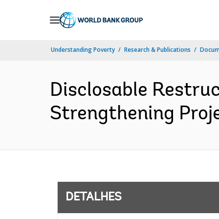
Skip
to
Main
Understanding Poverty
Research & Publications
Docume
Navigation
Disclosable Restru
Strengthening Proje
DETALHES