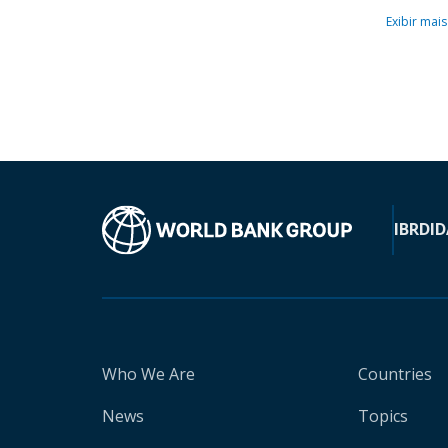
Exibir mais
IBRD
ID
Who We Are
Countries
News
Topics