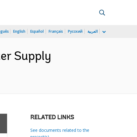
uguês
English
Español
Français
Русский
العربية
ter Supply
RELATED LINKS
See documents related to the
project(s)