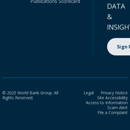
Publications
Scorecard
DATA
&
INSIGH
Sign
© 2025 World Bank Group. All
Legal
Privacy Notice
Rights Reserved.
Site Accessibility
Access to Information
Scam Alert
File a Complaint