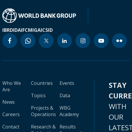
IBRD
IDA
IFC
MIGA
ICSID
Who We
Countries
Events
STAY
Are
CURR
Topics
Data
News
WITH
Projects &
WBG
Careers
Operations
Academy
OUR
LATES
Contact
Research &
Results