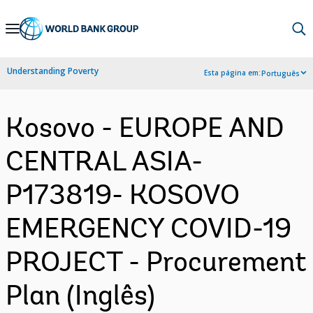
Skip
to
Main
Understanding Poverty
Esta página em:
Português
Navigation
Kosovo - EUROPE AND
CENTRAL ASIA-
P173819- KOSOVO
EMERGENCY COVID-19
PROJECT - Procurement
Plan (Inglês)