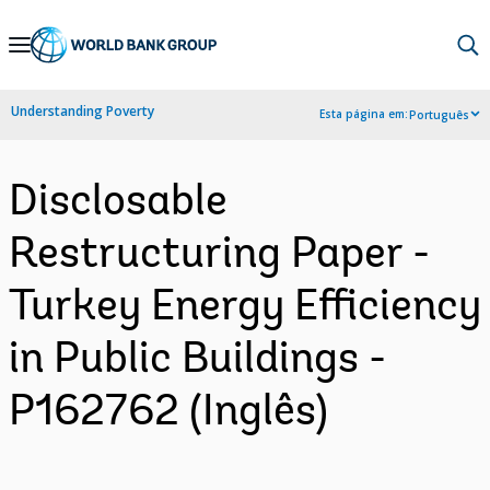
Skip
to
Main
Understanding Poverty
Esta página em:
Português
Navigation
Disclosable
Restructuring Paper -
Turkey Energy Efficiency
in Public Buildings -
P162762 (Inglês)