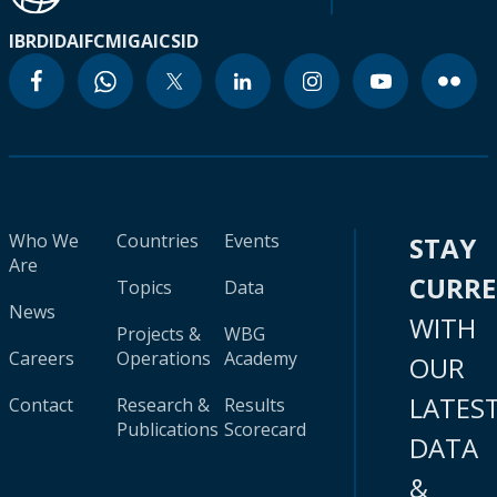
IBRD
IDA
IFC
MIGA
ICSID
Who We
Countries
Events
STAY
Are
CURR
Topics
Data
News
WITH
Projects &
WBG
Careers
Operations
Academy
OUR
LATES
Contact
Research &
Results
Publications
Scorecard
DATA
&