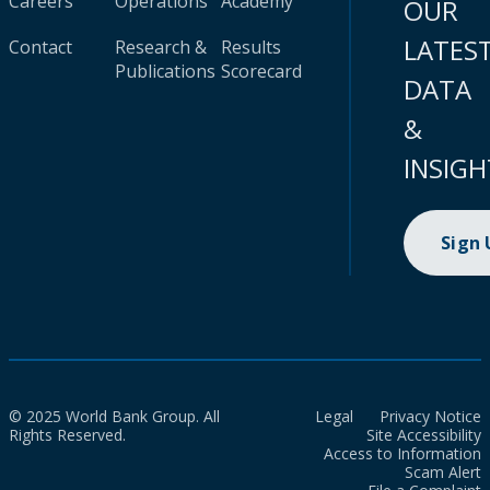
Careers
Operations
Academy
OUR
LATES
Contact
Research &
Results
Publications
Scorecard
DATA
&
INSIGH
Sign
© 2025 World Bank Group. All
Legal
Privacy Notice
Rights Reserved.
Site Accessibility
Access to Information
Scam Alert