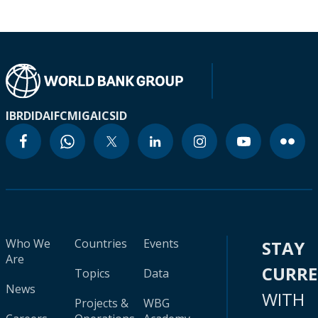
IBRD
IDA
IFC
MIGA
ICSID
Who We
Countries
Events
STAY
Are
CURR
Topics
Data
News
WITH
Projects &
WBG