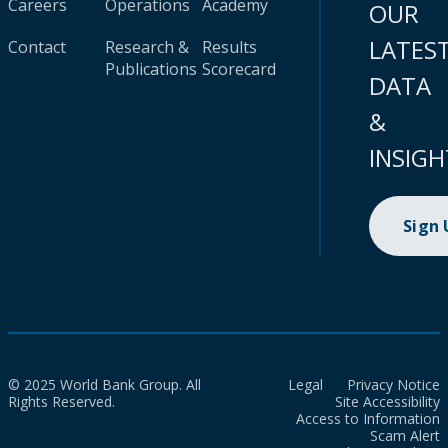
Careers
Operations
Academy
OUR
LATES
Contact
Research &
Results
Publications
Scorecard
DATA
&
INSIGH
Sign
© 2025 World Bank Group. All
Legal
Privacy Notice
Rights Reserved.
Site Accessibility
Access to Information
Scam Alert