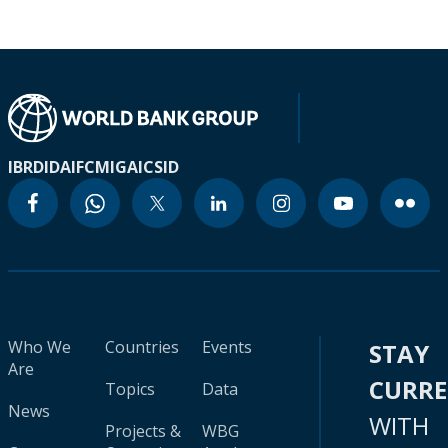
IBRD
IDA
IFC
MIGA
ICSID
Who We
Countries
Events
STAY
Are
CURR
Topics
Data
News
WITH
Projects &
WBG