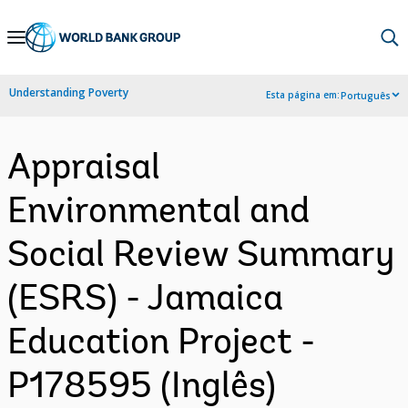
Skip
to
Main
Understanding Poverty
Esta página em:
Português
Navigation
Appraisal
Environmental and
Social Review Summary
(ESRS) - Jamaica
Education Project -
P178595 (Inglês)