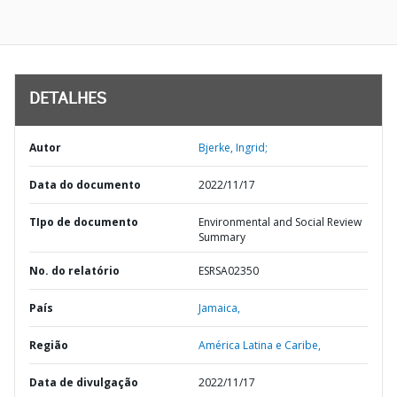
DETALHES
Autor
Bjerke, Ingrid;
Data do documento
2022/11/17
TIpo de documento
Environmental and Social Review
Summary
No. do relatório
ESRSA02350
País
Jamaica,
Região
América Latina e Caribe,
Data de divulgação
2022/11/17