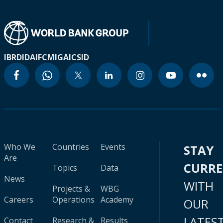
IBRD
IDA
IFC
MIGA
ICSID
Who We
Countries
Events
STAY
Are
CURR
Topics
Data
News
WITH
Projects &
WBG
Careers
Operations
Academy
OUR
LATES
Contact
Research &
Results