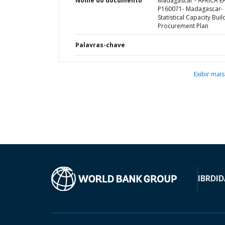
Nome do documento
Madagascar - AFRICA E
P160071- Madagascar-
Statistical Capacity Buil
Procurement Plan
Palavras-chave
Exibir mais
IBRD
ID