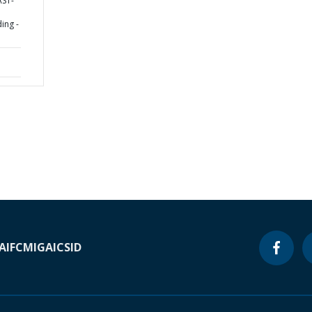
AST-
ding -
A
IFC
MIGA
ICSID