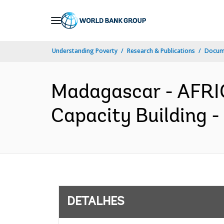
Skip
to
Main
Understanding Poverty
Research & Publications
Docume
Navigation
Madagascar - AFRI
Capacity Building -
DETALHES