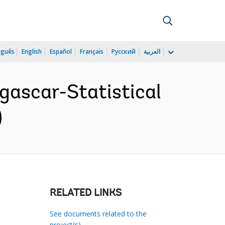
uguês
English
Español
Français
Русский
العربية
ascar-Statistical
)
RELATED LINKS
See documents related to the
project(s)