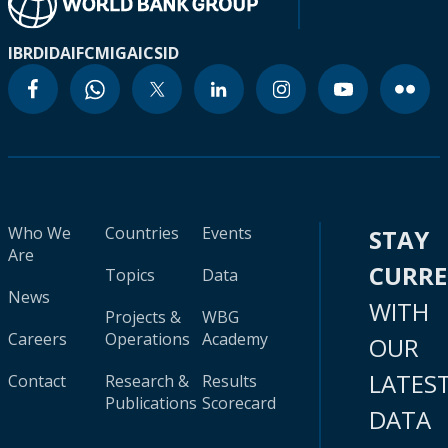
IBRD
IDA
IFC
MIGA
ICSID
Who We
Countries
Events
STAY
Are
CURR
Topics
Data
News
WITH
Projects &
WBG
Careers
Operations
Academy
OUR
LATES
Contact
Research &
Results
Publications
Scorecard
DATA