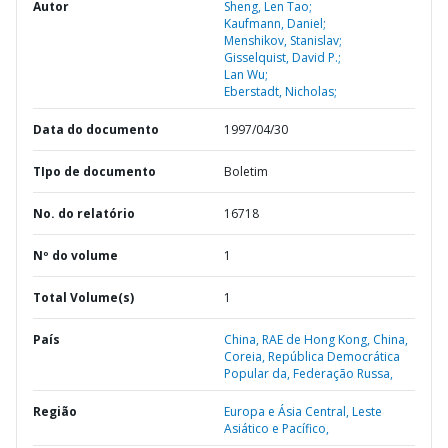
Autor
Sheng, Len Tao;
Kaufmann, Daniel;
Menshikov, Stanislav;
Gisselquist, David P.;
Lan Wu;
Eberstadt, Nicholas;
Data do documento
1997/04/30
TIpo de documento
Boletim
No. do relatório
16718
Nº do volume
1
Total Volume(s)
1
País
China,
RAE de Hong Kong,
China,
Coreia,
República Democrática
Popular da,
Federação Russa,
Região
Europa e Ásia Central,
Leste
Asiático e Pacífico,