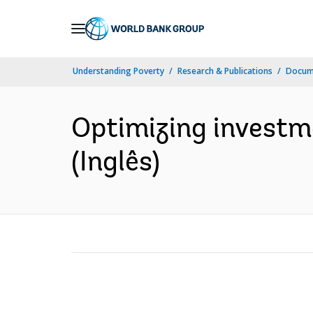
Skip
to
Main
Understanding Poverty
Research & Publications
Docume
Navigation
Optimizing investme
(Inglês)