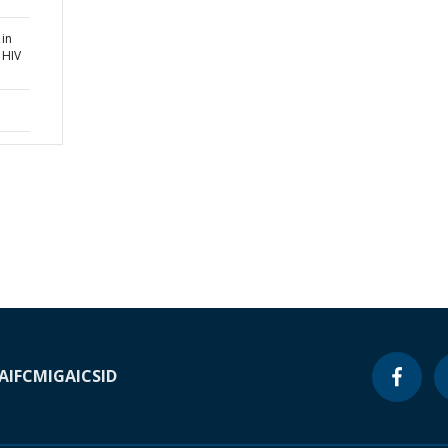
 in
 HIV
A
IFC
MIGA
ICSID