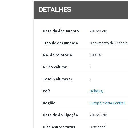
DETALHES
Data do documento
2016/05/01
TIpo de documento
Documento de Trabalh
No. do relatório
109597
Nº do volume
1
Total Volume(s)
1
País
Belarus,
Região
Europa e Ásia Central,
Data de divulgação
2016/11/01
Disclosure Status
Disclosed