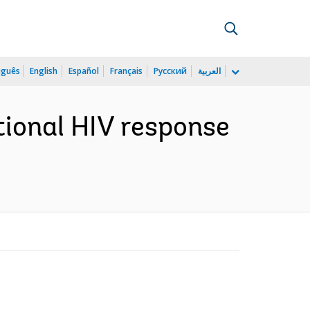
uguês
English
Español
Français
Русский
العربية
tional HIV response