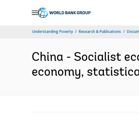
Skip
to
Main
Understanding Poverty
Research & Publications
Docume
Navigation
China - Socialist ec
economy, statistica