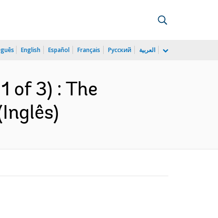
uguês
English
Español
Français
Русский
العربية
 of 3) : The
Inglês)