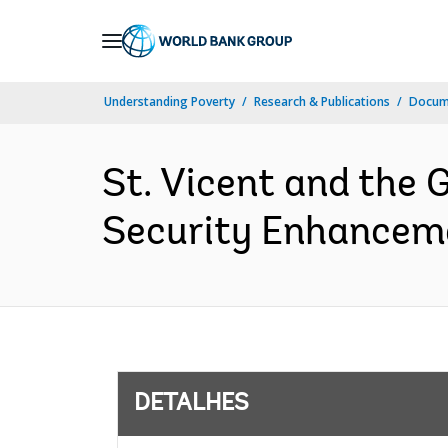
Skip
to
Main
Understanding Poverty
Research & Publications
Docume
Navigation
St. Vicent and the
Security Enhanceme
DETALHES