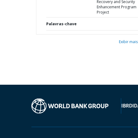
Recovery and Security
Enhancement Program
Project
Palavras-chave
Exibir mais
IBRD
ID