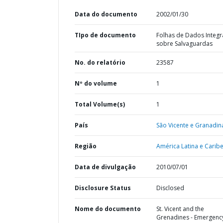
Data do documento
2002/01/30
TIpo de documento
Folhas de Dados Integ
sobre Salvaguardas
No. do relatório
23587
Nº do volume
1
Total Volume(s)
1
País
São Vicente e Granadin
Região
América Latina e Caribe
Data de divulgação
2010/07/01
Disclosure Status
Disclosed
Nome do documento
St. Vicent and the
Grenadines - Emergenc