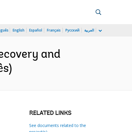
uguês
English
Español
Français
Русский
العربية
Recovery and
ês)
RELATED LINKS
See documents related to the
project(s)