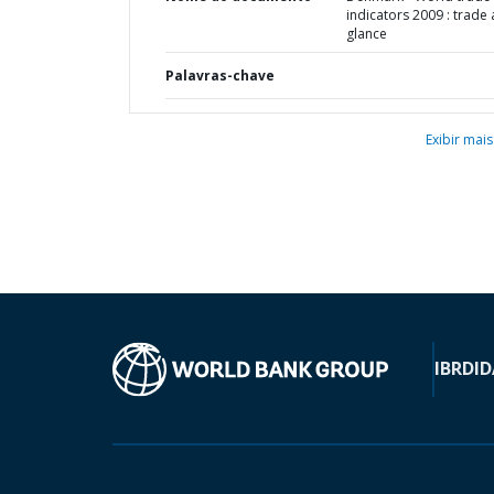
indicators 2009 : trade 
glance
Palavras-chave
Exibir mais
IBRD
ID