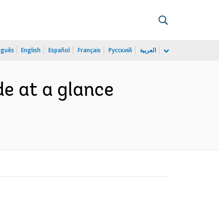
uguês
English
Español
Français
Русский
العربية
e at a glance