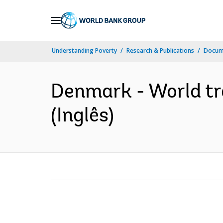
Skip
to
Main
Understanding Poverty
Research & Publications
Docume
Navigation
Denmark - World tra
(Inglês)