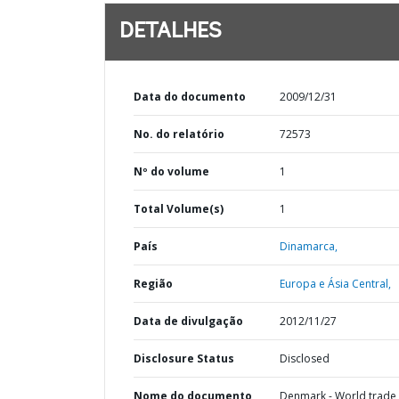
DETALHES
Data do documento
2009/12/31
No. do relatório
72573
Nº do volume
1
Total Volume(s)
1
País
Dinamarca,
Região
Europa e Ásia Central,
Data de divulgação
2012/11/27
Disclosure Status
Disclosed
Nome do documento
Denmark - World trade