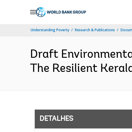
Skip
to
Main
Understanding Poverty
Research & Publications
Docume
Navigation
Draft Environmenta
The Resilient Keral
DETALHES