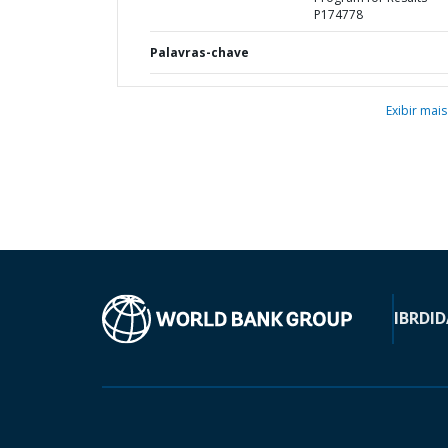
P174778
Palavras-chave
Exibir mais
IBRD
ID