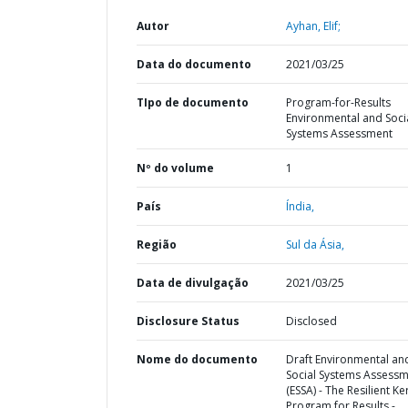
Autor
Ayhan, Elif;
Data do documento
2021/03/25
TIpo de documento
Program-for-Results
Environmental and Soci
Systems Assessment
Nº do volume
1
País
Índia,
Região
Sul da Ásia,
Data de divulgação
2021/03/25
Disclosure Status
Disclosed
Nome do documento
Draft Environmental an
Social Systems Assess
(ESSA) - The Resilient Ke
Program for Results -