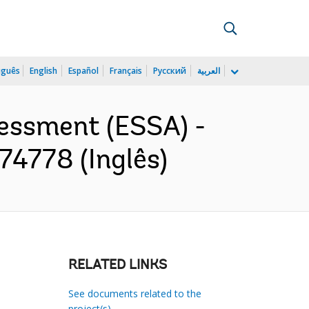
uguês
English
Español
Français
Русский
العربية
essment (ESSA) -
74778 (Inglês)
RELATED LINKS
See documents related to the
project(s)