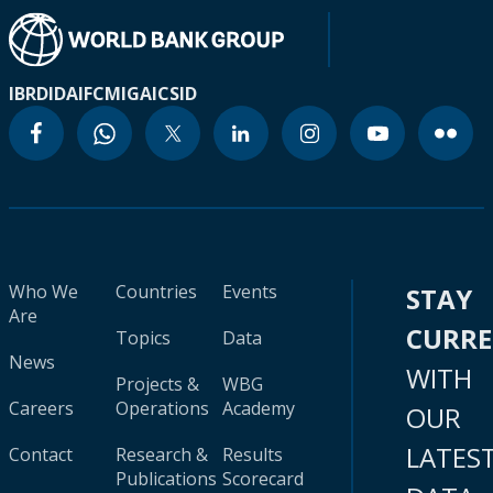
IBRD
IDA
IFC
MIGA
ICSID
Who We
Countries
Events
STAY
Are
CURR
Topics
Data
News
WITH
Projects &
WBG
Careers
Operations
Academy
OUR
LATES
Contact
Research &
Results
Publications
Scorecard