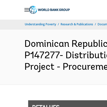
Skip
to
Main
Understanding Poverty
Research & Publications
Docume
Navigation
Dominican Republi
P147277- Distribut
Project - Procureme