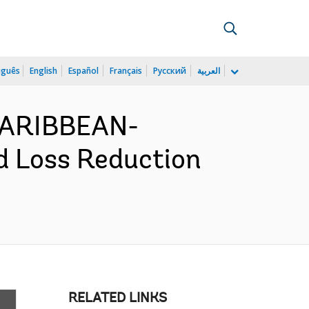
uguês
English
Español
Français
Русский
العربية
CARIBBEAN-
d Loss Reduction
RELATED LINKS