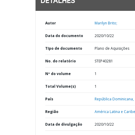
DETALHES
Autor
Marilyn Brito;
Data do documento
2020/10/22
TIpo de documento
Plano de Aquisições
No. do relatório
STEP40281
Nº do volume
1
Total Volume(s)
1
País
República Dominicana,
Região
América Latina e Caribe
Data de divulgação
2020/10/22