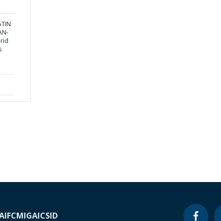
ATIN
AN-
rid
s
A
IFC
MIGA
ICSID