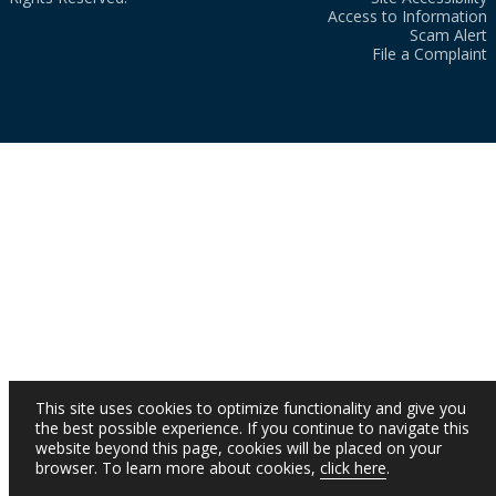
Access to Information
Scam Alert
File a Complaint
This site uses cookies to optimize functionality and give you
the best possible experience. If you continue to navigate this
website beyond this page, cookies will be placed on your
browser. To learn more about cookies,
click here
.