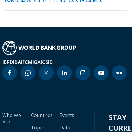
Daily Updates of the Latest Projects & Documents
IBRD
IDA
IFC
MIGA
ICSID
Who We
Countries
Events
STAY
Are
CURR
Topics
Data