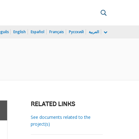
uguês
English
Español
Français
Русский
العربية
RELATED LINKS
See documents related to the
project(s)