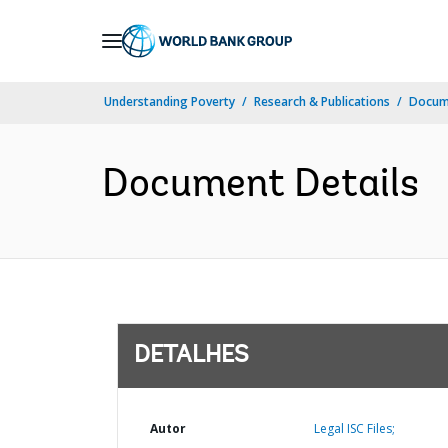
Skip
to
Main
Understanding Poverty
Research & Publications
Docume
Navigation
Document Details
DETALHES
Autor
Legal ISC Files;