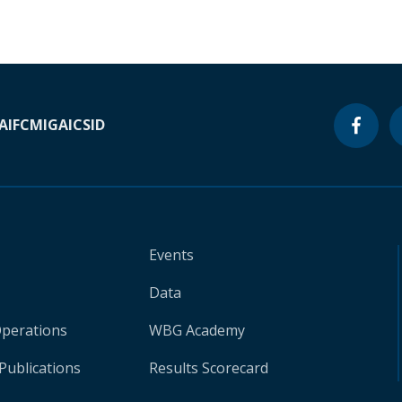
A
IFC
MIGA
ICSID
Events
Data
Operations
WBG Academy
Publications
Results Scorecard