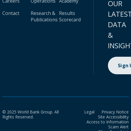
Careers
Operations
Academy
OUR
LATES
Contact
Research &
Results
Publications
Scorecard
DATA
&
INSIGH
Sign
© 2025 World Bank Group. All
Legal
Privacy Notice
Rights Reserved.
Site Accessibility
Access to Information
Scam Alert