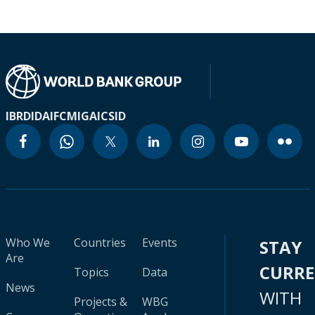
IBRD
IDA
IFC
MIGA
ICSID
Who We
Countries
Events
STAY
Are
CURR
Topics
Data
News
WITH
Projects &
WBG