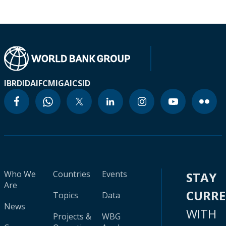
IBRD
IDA
IFC
MIGA
ICSID
Who We
Countries
Events
STAY
Are
CURR
Topics
Data
News
WITH
Projects &
WBG