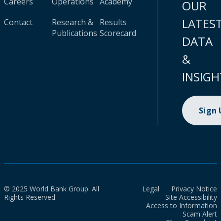
Careers
Operations
Academy
OUR
LATES
Contact
Research &
Results
Publications
Scorecard
DATA
&
INSIGH
Sign
© 2025 World Bank Group. All
Legal
Privacy Notice
Rights Reserved.
Site Accessibility
Access to Information
Scam Alert