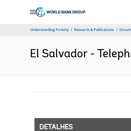
Skip
to
Main
Understanding Poverty
Research & Publications
Docume
Navigation
El Salvador - Telep
DETALHES