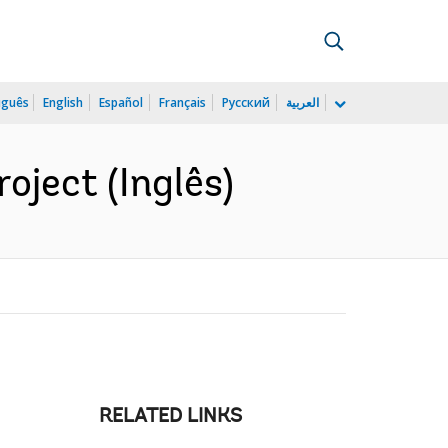
uguês
English
Español
Français
Русский
العربية
oject (Inglês)
RELATED LINKS