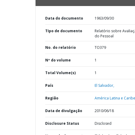
Data do documento
1963/09/30
TIpo de documento
Relatório sobre Avalia
do Pessoal
No. do relatório
TO379
Nº do volume
1
Total Volume(s)
1
País
El Salvador,
Região
América Latina e Caribe
Data de divulgação
2010/06/18
Disclosure Status
Disclosed