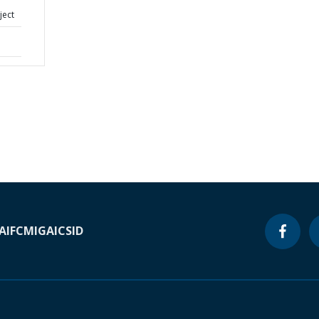
ject
A
IFC
MIGA
ICSID