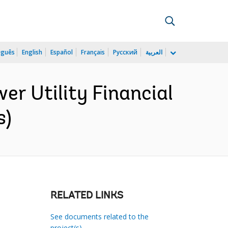
uguês
English
Español
Français
Русский
العربية
wer Utility Financial
s)
RELATED LINKS
See documents related to the
project(s)