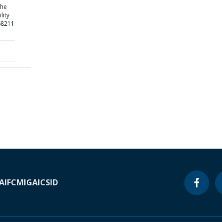
the
lity
68211
A
IFC
MIGA
ICSID