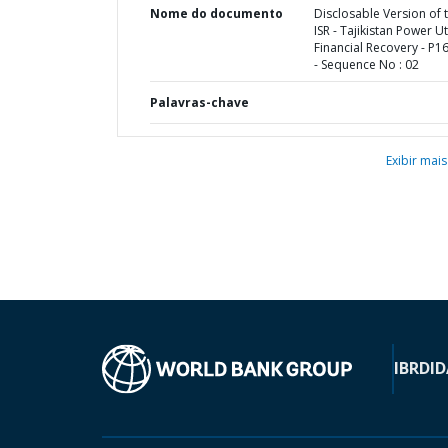
Nome do documento
Disclosable Version of 
ISR - Tajikistan Power Uti
Financial Recovery - P1
- Sequence No : 02
Palavras-chave
Exibir mais
IBRD
ID