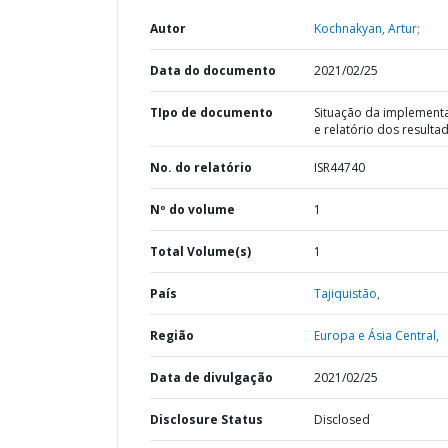
Autor
Kochnakyan, Artur;
Data do documento
2021/02/25
TIpo de documento
Situação da implement
e relatório dos resulta
No. do relatório
ISR44740
Nº do volume
1
Total Volume(s)
1
País
Tajiquistão,
Região
Europa e Ásia Central,
Data de divulgação
2021/02/25
Disclosure Status
Disclosed