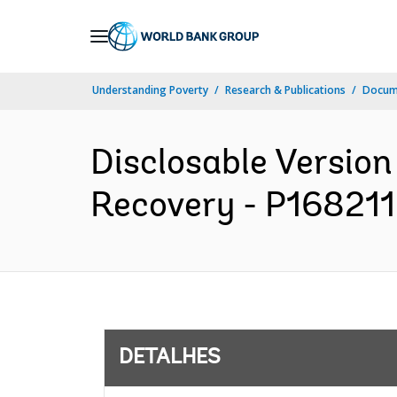
Skip
to
Main
Understanding Poverty
Research & Publications
Docume
Navigation
Disclosable Version 
Recovery - P168211 
DETALHES