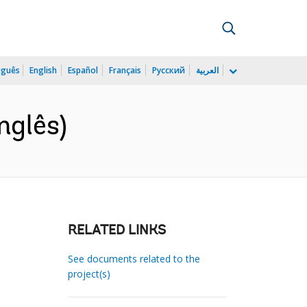
uguês
English
Español
Français
Русский
العربية
nglês)
RELATED LINKS
See documents related to the
project(s)