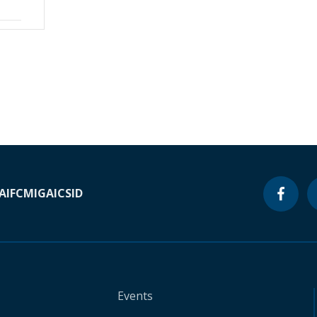
A
IFC
MIGA
ICSID
Events