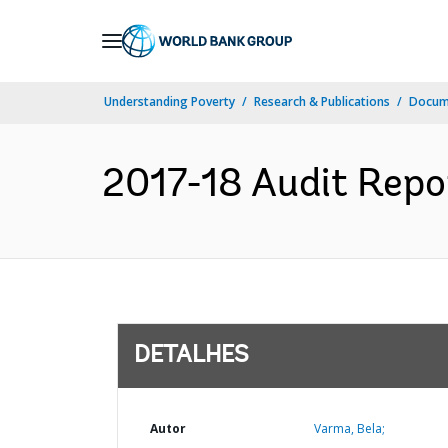
Skip
to
Main
Understanding Poverty
Research & Publications
Docume
Navigation
2017-18 Audit Repor
DETALHES
Autor
Varma, Bela;