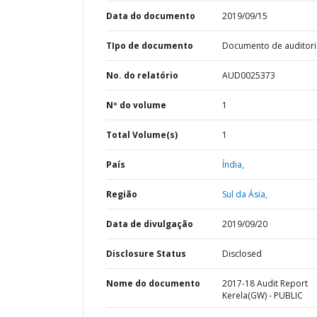
Data do documento
2019/09/15
TIpo de documento
Documento de auditori
No. do relatório
AUD0025373
Nº do volume
1
Total Volume(s)
1
País
Índia,
Região
Sul da Ásia,
Data de divulgação
2019/09/20
Disclosure Status
Disclosed
Nome do documento
2017-18 Audit Report
Kerela(GW) - PUBLIC